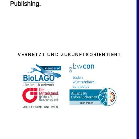
Publishing.
BERATUNG STARTEN 🚀
LEISTUNGEN
Individuelle Software
VERNETZT UND ZUKUNFTSORIENTIERT
Onlineshops
Conversion Optimierung
WordPress Agentur
Software Agentur
Tech-Check für Health
MEHR ERFAHREN
Projekte
Über Uns
KONTAKT