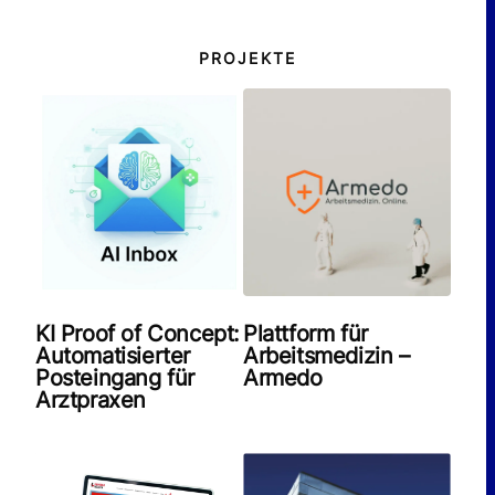
+49 151 43 23 90 81
hallo@11bytes.de
PROJEKTE
LinkedIn
© 2026 11bytes GmbH
Impressum
Datenschutzerklärung
AGB
Cookie Richtlinie (EU)
KI Proof of Concept:
Plattform für
Automatisierter
Arbeitsmedizin –
Posteingang für
Armedo
Arztpraxen