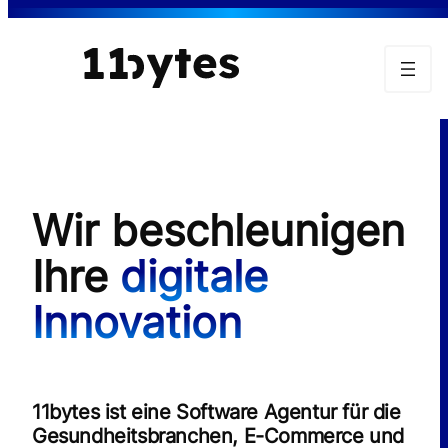
Zum
Inhalt
springen
Wir beschleunigen
Buchen Sie jetzt Ihre
kostenlose Erstberatung.
Ihre
digitale
Innovation
Wir freuen uns auf Sie!
11bytes ist eine Software Agentur für die
Gesundheitsbranchen, E-Commerce und