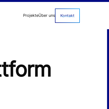
Projekte
Über uns
Kontakt
LEISTUNGEN
Individuelle Software
Onlineshops
ttform
Conversion Optimierung
WordPress Agentur
Software Agentur
Tech-Check für Health
MEHR ERFAHREN
Projekte