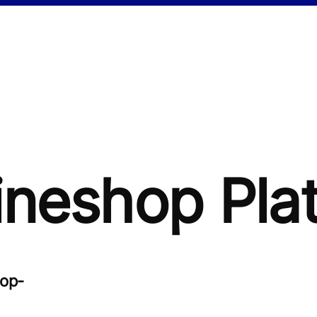
ineshop Pla
hre kostenlose
hop-